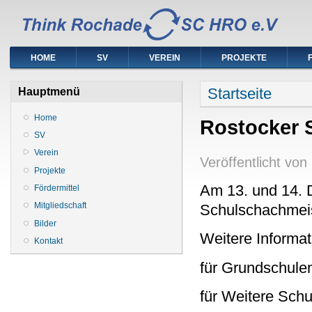
HOME
SV
VEREIN
PROJEKTE
Sie sind hier
Startseite
Hauptmenü
Home
Rostocker 
SV
Verein
Veröffentlicht von
Projekte
Am 13. und 14. 
Fördermittel
Mitgliedschaft
Schulschachmeist
Bilder
Weitere Informati
Kontakt
für Grundschul
für Weitere Sch