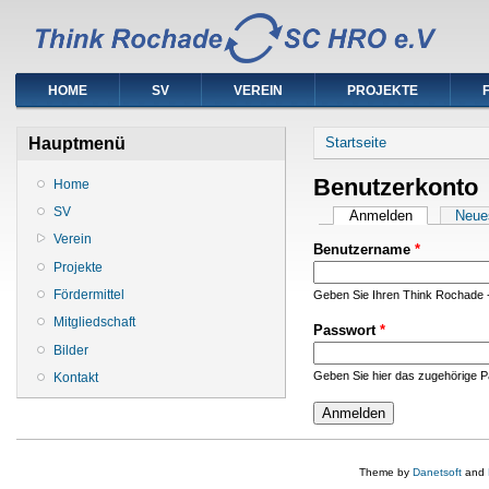
HOME
SV
VEREIN
PROJEKTE
Sie sind hier
Hauptmenü
Startseite
Benutzerkonto
Home
SV
Haupt-Reiter
Anmelden
(aktiver Reit
Neue
Verein
Benutzername
*
Projekte
Fördermittel
Geben Sie Ihren Think Rochade 
Mitgliedschaft
Passwort
*
Bilder
Geben Sie hier das zugehörige P
Kontakt
Theme by
Danetsoft
and