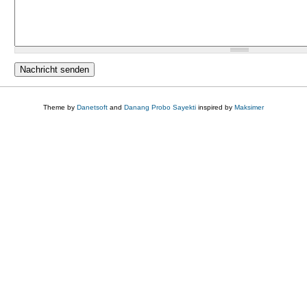
Theme by
Danetsoft
and
Danang Probo Sayekti
inspired by
Maksimer