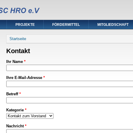
PROJEKTE
FÖRDERMITTEL
MITGLIEDSCHAFT
Sie sind hier
Startseite
Kontakt
Ihr Name
*
Ihre E-Mail-Adresse
*
Betreff
*
Kategorie
*
Nachricht
*