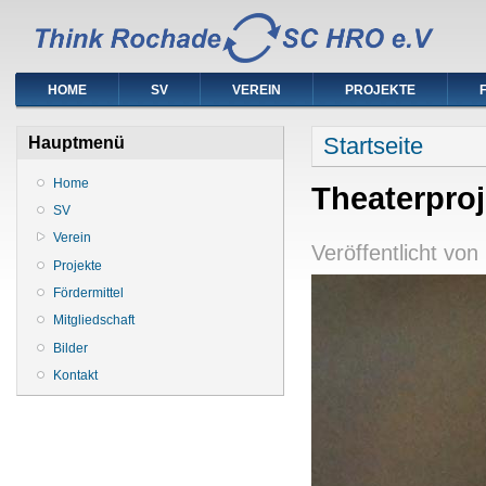
HOME
SV
VEREIN
PROJEKTE
Sie sind hier
Startseite
Hauptmenü
Home
Theaterproj
SV
Verein
Veröffentlicht von
Projekte
Fördermittel
Mitgliedschaft
Bilder
Kontakt